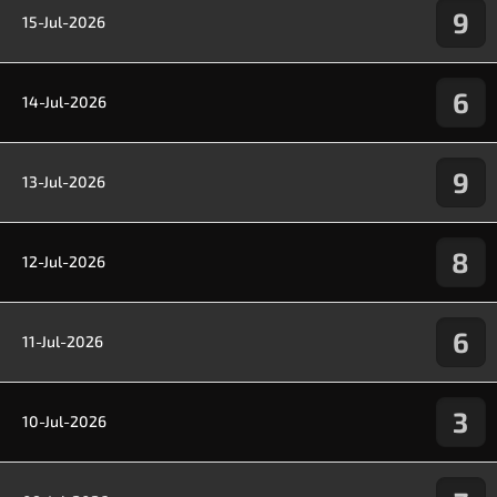
9
15-Jul-2026
6
14-Jul-2026
9
13-Jul-2026
8
12-Jul-2026
6
11-Jul-2026
3
10-Jul-2026