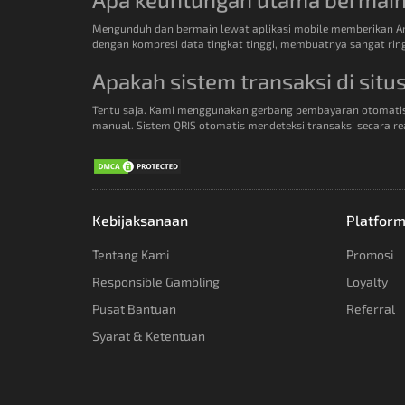
Mengunduh dan bermain lewat aplikasi mobile memberikan And
dengan kompresi data tingkat tinggi, membuatnya sangat ringa
Apakah sistem transaksi di sit
Tentu saja. Kami menggunakan gerbang pembayaran otomatis te
manual. Sistem QRIS otomatis mendeteksi transaksi secara r
Kebijaksanaan
Platfor
Tentang Kami
Promosi
Responsible Gambling
Loyalty
Pusat Bantuan
Referral
Syarat & Ketentuan