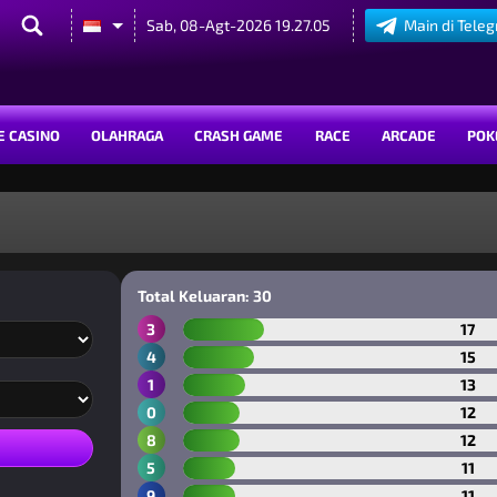
Sab, 08-Agt-2026 19.27.05
Main di Tele
E CASINO
OLAHRAGA
CRASH GAME
RACE
ARCADE
POK
Total Keluaran: 30
3
17
4
15
1
13
0
12
8
12
5
11
9
11