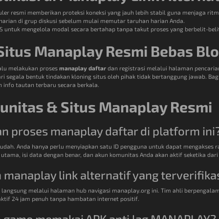
ler resmi memberikan proteksi koneksi yang jauh lebih stabil guna menjaga rit
 harian di grup diskusi sebelum mulai memutar taruhan harian Anda.
S untuk mengelola modal secara bertahap tanpa takut proses yang berbelit-beli
Situs Manaplay Resmi Bebas Blo
alu melakukan proses
manaplay daftar
dan registrasi melalui halaman pencaria
egala bentuk tindakan kloning situs oleh pihak tidak bertanggung jawab. Bagi
info tautan terbaru secara berkala.
unitas & Situs Manaplay Resmi
 proses manaplay daftar di platform ini
dah. Anda hanya perlu menyiapkan satu ID pengguna untuk dapat mengakses r
utama, isi data dengan benar, dan akun komunitas Anda akan aktif seketika dari 
anaplay link alternatif yang terverifika
langsung melalui halaman hub navigasi manaplay.org ini. Tim ahli berpengala
ktif 24 jam penuh tanpa hambatan internet positif.
 game memakai APK anti lag MANAPLAY?