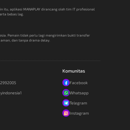
itu, aplikasi MANAPLAY dirancang oleh tim IT profesional
erta bebas lag.
ia. Pemain tidak perlu lagi mengirimkan bukti transfer
, aman, dan tanpa drama delay.
Komunitas
62992005
Facebook
yindonesia1
Whatsapp
Telegram
Instagram