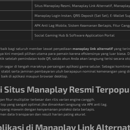
Situs Manaplay Resmi, Manaplay Link Alternatif, Manaplay
Manaplay Login Instan, QRIS Deposit (Sat Set), E-Wallet Su
APK Anti Lag Mobile, Sistem Keamanan Berlapis, Fitur Cang
Social Gaming Hub & Software Application Portal
rbaik bagi seluruh member lewat penyediaan
manaplay link alternatif
yang teri
ya kini menjadi pilihan utama para pemain karena efisiensinya yang luar biasa. D
ik setelah pemindaian kode QR, saldo akun Anda akan langsung terisi secara ot
gin segar di tengah maraknya persaingan aplikasi game seluler. Sebagai komit
g stabil serta jaminan pembayaran utuh berapapun nominal kemenangan yang di
 baik di aplikasi maupun browser desktop.
di Situs Manaplay Resmi Terpopu
n fitur multiplier terbesar dan rilis varian engine canggih.
top yang sangat optimal jika dimainkan langsung via APK anti lag.
ampang maxwin dengan kenyamanan proteksi data berlapis.
n data transparan dan result harian paling akurat.
ikasi di Manaplay Link Alternat