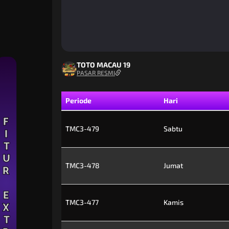
TOTO MACAU 19
PASAR RESMI
Periode
Hari
FITUR EXTRA
TMC3-479
Sabtu
TMC3-478
Jumat
TMC3-477
Kamis