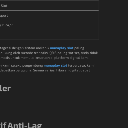
 Slot
pport
gih 24/7
ntegrasi dengan sistem mekanik
manaplay slot
paling
idukung oleh metode transaksi QRIS paling sat set, Anda tidak
omatis untuk memulai keseruan di platform digital kami.
men kami selaku pengembang
manaplay slot
terpercaya, kami
dapatkan pengguna. Semua variasi hiburan digital dapat
ler
if Anti-Lag