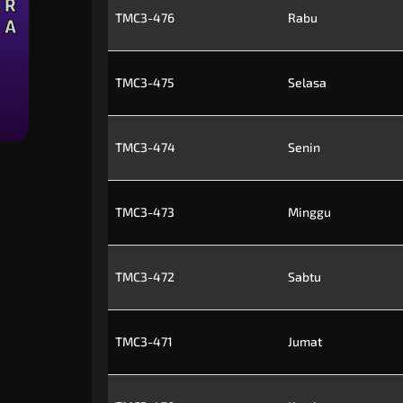
TMC3-476
Rabu
TMC3-475
Selasa
TMC3-474
Senin
TMC3-473
Minggu
TMC3-472
Sabtu
TMC3-471
Jumat