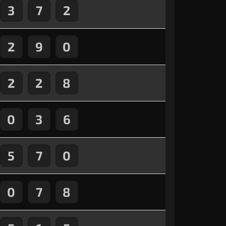
3
7
2
2
9
0
2
2
8
0
3
6
5
7
0
0
7
8