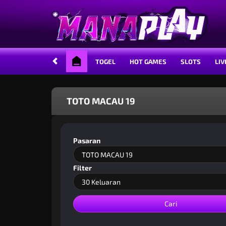
TOGEL
HOT GAMES
SLOTS
LIV
TOTO MACAU 19
Pasaran
Filter
Cari