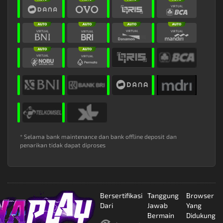
* Selama bank maintenance dan bank offline deposit dan
penarikan tidak dapat diproses
Bersertifikasi
Tanggung
Browser
Dari
Jawab
Yang
Bermain
Didukung