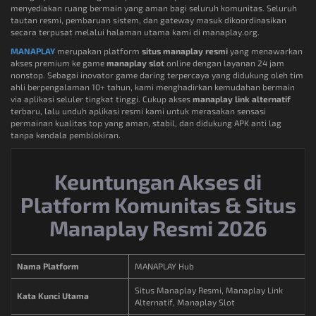
menyediakan ruang bermain yang aman bagi seluruh komunitas. Seluruh
tautan resmi, pembaruan sistem, dan gateway masuk dikoordinasikan
secara terpusat melalui halaman utama kami di manaplay.org.
MANAPLAY
merupakan platform
situs manaplay resmi
yang menawarkan
akses premium ke game
manaplay slot
online dengan layanan 24 jam
nonstop. Sebagai inovator game daring terpercaya yang didukung oleh tim
ahli berpengalaman 10+ tahun, kami menghadirkan kemudahan bermain
via aplikasi seluler tingkat tinggi. Cukup akses
manaplay link alternatif
terbaru, lalu unduh aplikasi resmi kami untuk merasakan sensasi
permainan kualitas top yang aman, stabil, dan didukung APK anti lag
tanpa kendala pemblokiran.
Keuntungan Akses di
Platform Komunitas & Situs
Manaplay Resmi 2026
Nama Platform
MANAPLAY Hub
Situs Manaplay Resmi, Manaplay Link
Kata Kunci Utama
Alternatif, Manaplay Slot