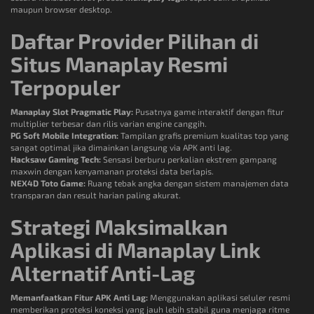
maupun browser desktop.
Daftar Provider Pilihan di
Situs Manaplay Resmi
Terpopuler
Manaplay Slot Pragmatic Play:
Pusatnya game interaktif dengan fitur
multiplier terbesar dan rilis varian engine canggih.
PG Soft Mobile Integration:
Tampilan grafis premium kualitas top yang
sangat optimal jika dimainkan langsung via APK anti lag.
Hacksaw Gaming Tech:
Sensasi berburu perkalian ekstrem gampang
maxwin dengan kenyamanan proteksi data berlapis.
NEX4D Toto Game:
Ruang tebak angka dengan sistem manajemen data
transparan dan result harian paling akurat.
Strategi Maksimalkan
Aplikasi di Manaplay Link
Alternatif Anti-Lag
Memanfaatkan Fitur APK Anti Lag:
Menggunakan aplikasi seluler resmi
memberikan proteksi koneksi yang jauh lebih stabil guna menjaga ritme