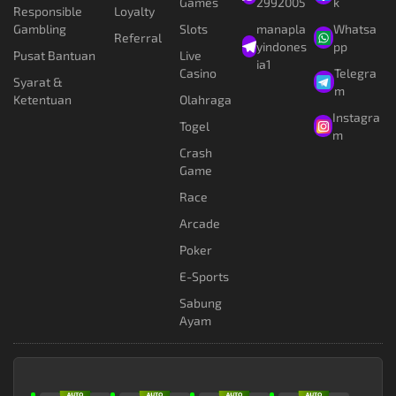
Games
2992005
k
Responsible
Loyalty
Gambling
Slots
manapla
Whatsa
Referral
yindones
pp
Pusat Bantuan
Live
ia1
Casino
Telegra
Syarat &
m
Ketentuan
Olahraga
Instagra
Togel
m
Crash
Game
Race
Arcade
Poker
E-Sports
Sabung
Ayam