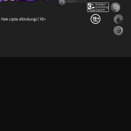
k cipta dilindungi | 18+