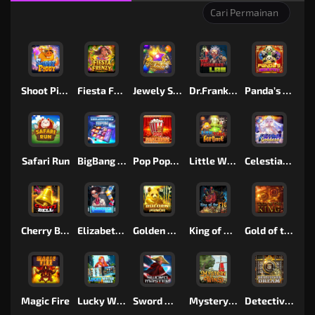
Shoot Piggy
Fiesta Frenzy
Jewely Spin
Dr.Franken’s Lab
Panda’s Jackpot
Safari Run
BigBang Spin
Pop Popcorns
Little Witch's Fortune
Celestial Goddess
Cherry Bell
Elizabeth Lab
Golden Panda
King of Pig
Gold of the King
Magic Fire
Lucky Waterfalls
Sword Master
Mystery Wind
Detective’s Dream