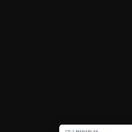
CS-1 MANAPLAY