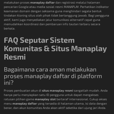
melakukan proses
manaplay daftar
dan registrasi melalui halaman
pencarian Google atau media sosial resmi MANAPLAY. Perhatikan indikator
keamanan domain dengan seksama guna menghindari segala bentuk
tindakan kloning situs oleh pihak tidak bertanggung jawab. Bagi pengguna
aktif, kami juga menyediakan jalur komunikasi alternatif cepat guna
memudahkan koordinasi dan pembaruan info tautan terbaru secara
berkala.
FAQ Seputar Sistem
Komunitas & Situs Manaplay
Resmi
Bagaimana cara aman melakukan
proses manaplay daftar di platform
ini?
Proses pembuatan akun di
situs manaplay resmi
sangatlah mudah. Anda
hanya perlu menyiapkan satu ID pengguna untuk dapat mengakses
ratusan pilihan game
manaplay slot
bertaraf internasional. Cukup akses
menu
manaplay daftar
yang tersedia di halaman utama, isi data dengan
benar, dan akun komunitas Anda akan aktif seketika dari ujung jari Anda.