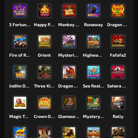
5 Fortune Dragon
Happy Prosperous
Monkey Slots
Runaway
Dragon Gold
Fire of Route 66
Orient
Mysterious Witch
Highway King
Fafafa2
Indihn Dkehming
Three Kingdoms
Dragon City
Sea Realms
Sahara Gold
Magic Totem
Crown Of Fire
Glamourous World
Mystery Reels Power Reels
Rally